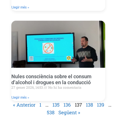
Llegir més »
Nules consciència sobre el consum
d’alcohol i drogues en la conducció
27 gener 2026, 14:53
No hi ha comentaris
Llegir més »
« Anterior
1
…
135
136
137
138
139
…
538
Següent »