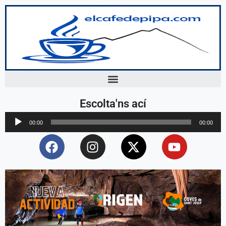
Escolta'ns ací
Reproductor
00:00
00:00
d'àudio