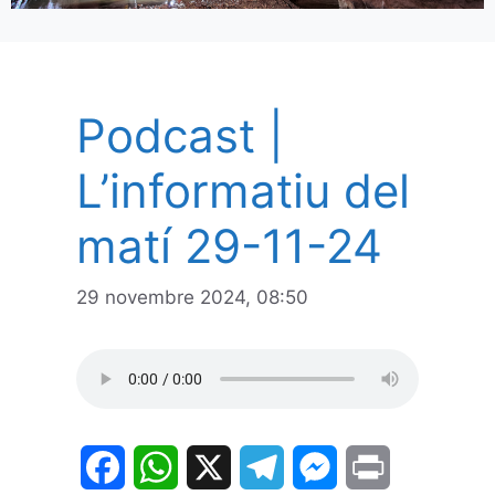
Podcast |
L’informatiu del
matí 29-11-24
29 novembre 2024, 08:50
F
W
X
T
M
P