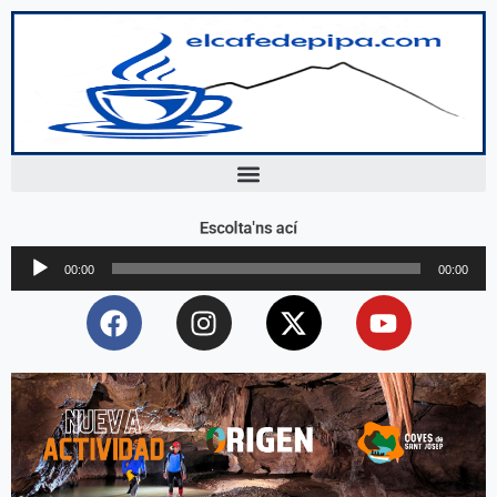
Escolta'ns ací
Reproductor
00:00
00:00
d'àudio