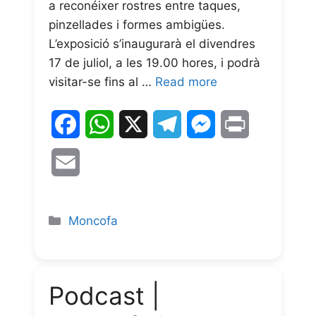
a reconéixer rostres entre taques,
pinzellades i formes ambigües.
L’exposició s’inaugurarà el divendres
17 de juliol, a les 19.00 hores, i podrà
visitar-se fins al …
Read more
F
W
X
T
M
P
a
h
e
e
r
E
c
a
l
s
i
m
e
t
e
s
n
a
Moncofa
b
s
g
e
t
i
o
A
r
n
l
Podcast |
o
p
a
g