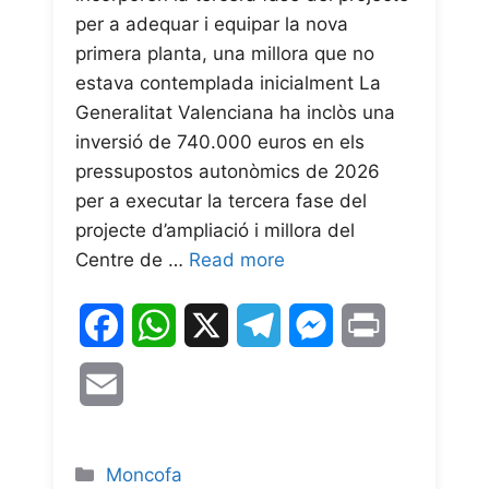
per a adequar i equipar la nova
primera planta, una millora que no
estava contemplada inicialment La
Generalitat Valenciana ha inclòs una
inversió de 740.000 euros en els
pressupostos autonòmics de 2026
per a executar la tercera fase del
projecte d’ampliació i millora del
Centre de …
Read more
F
W
X
T
M
P
a
h
e
e
r
E
c
a
l
s
i
m
e
t
e
s
n
a
Moncofa