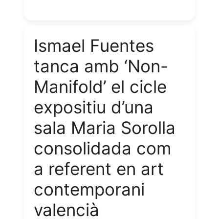
b
s
g
e
t
i
o
A
r
n
l
Ismael Fuentes
o
p
a
g
tanca amb ‘Non-
k
p
m
e
Manifold’ el cicle
r
expositiu d’una
sala Maria Sorolla
consolidada com
a referent en art
contemporani
valencià