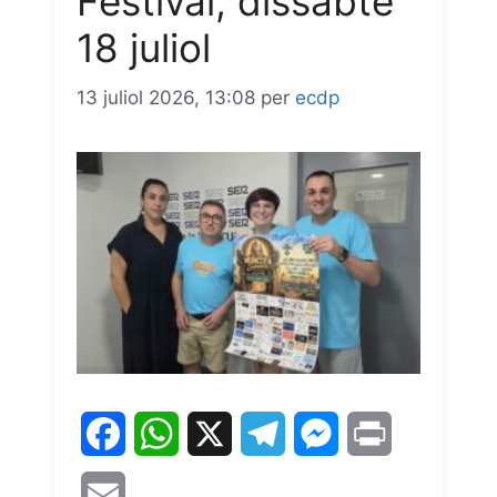
Festival, dissabte
18 juliol
13 juliol 2026, 13:08
per
ecdp
F
W
X
T
M
P
a
h
e
e
r
E