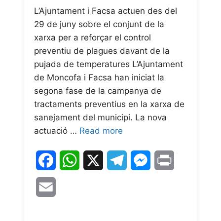
L’Ajuntament i Facsa actuen des del
29 de juny sobre el conjunt de la
xarxa per a reforçar el control
preventiu de plagues davant de la
pujada de temperatures L’Ajuntament
de Moncofa i Facsa han iniciat la
segona fase de la campanya de
tractaments preventius en la xarxa de
sanejament del municipi. La nova
actuació …
Read more
F
W
X
T
M
P
a
h
e
e
r
E
c
a
l
s
i
m
e
t
e
s
n