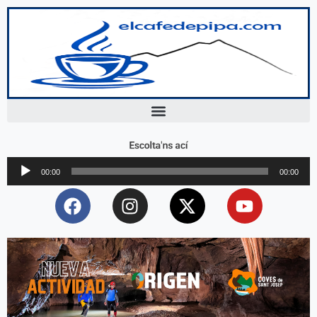
Escolta'ns ací
Reproductor
00:00
00:00
d'àudio