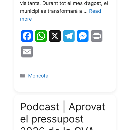
visitants. Durant tot el mes d’agost, el
municipi es transformarà a …
Read
more
F
W
X
T
M
P
a
h
e
e
r
E
c
a
l
s
i
m
e
t
e
s
n
a
Moncofa
b
s
g
e
t
i
o
A
r
n
l
Podcast | Aprovat
o
p
a
g
el pressupost
k
p
m
e
r