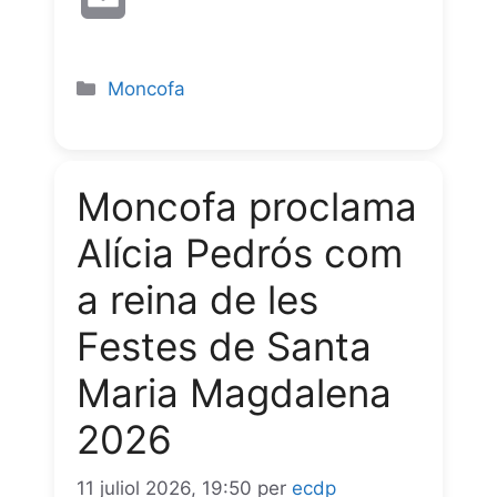
c
a
l
s
i
m
e
t
e
s
n
a
Moncofa
b
s
g
e
t
i
o
A
r
n
l
Moncofa proclama
o
p
a
g
Alícia Pedrós com
k
p
m
e
a reina de les
r
Festes de Santa
Maria Magdalena
2026 ⁠ ⁠
11 juliol 2026, 19:50
per
ecdp