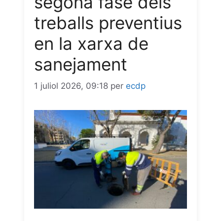
segona fase dels
treballs preventius
r
en la xarxa de
sanejament
1 juliol 2026, 09:18
per
ecdp