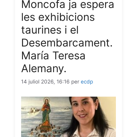
Moncofa ja espera
k
p
m
e
les exhibicions
r
taurines i el
Desembarcament.
María Teresa
Alemany.
14 juliol 2026, 16:16
per
ecdp