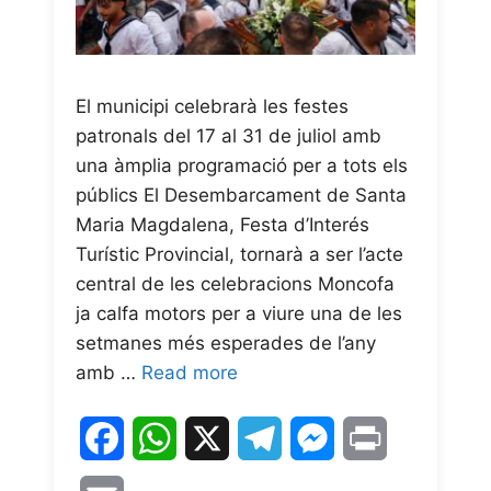
El municipi celebrarà les festes
patronals del 17 al 31 de juliol amb
una àmplia programació per a tots els
públics El Desembarcament de Santa
Maria Magdalena, Festa d’Interés
Turístic Provincial, tornarà a ser l’acte
central de les celebracions Moncofa
ja calfa motors per a viure una de les
setmanes més esperades de l’any
amb …
Read more
F
W
X
T
M
P
a
h
e
e
r