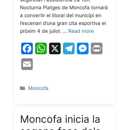
Nocturna Platges de Moncofa tornarà
a convertir el litoral del municipi en
l’escenari d’una gran cita esportiva el
pròxim 4 de juliol. …
Read more
F
W
X
T
M
P
a
h
e
e
r
E
c
a
l
s
i
m
e
t
e
s
n
a
Moncofa
b
s
g
e
t
i
o
A
r
n
l
Moncofa inicia la
o
p
a
g
k
p
m
e