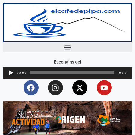
Escolta'ns ací
Reproductor
00:00
00:00
d'àudio