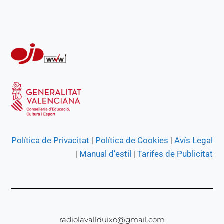
k
p
m
e
r
Política de Privacitat
|
Política de Cookies
|
Avís Legal
|
Manual d’estil
|
Tarifes de Publicitat
radiolavallduixo@gmail.com