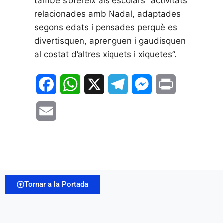
també s’ofereix als escolars “activitats
relacionades amb Nadal, adaptades
segons edats i pensades perquè es
divertisquen, aprenguen i gaudisquen
al costat d’altres xiquets i xiquetes”.
F
W
X
T
M
P
a
h
e
e
r
E
c
a
l
s
i
m
e
t
e
s
n
a
b
s
g
e
t
i
o
A
r
n
Tornar a la Portada
l
o
p
a
g