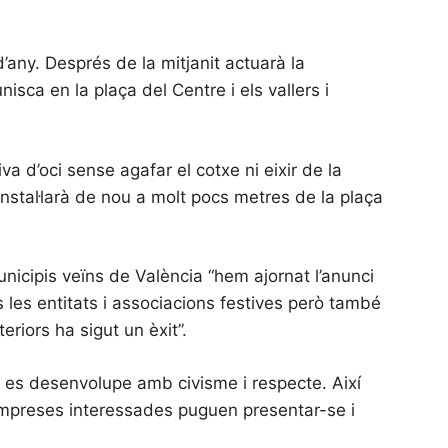
’any. Després de la mitjanit actuarà la
isca en la plaça del Centre i els vallers i
 d’oci sense agafar el cotxe ni eixir de la
’instal·larà de nou a molt pocs metres de la plaça
nicipis veïns de València “hem ajornat l’anunci
 les entitats i associacions festives però també
riors ha sigut un èxit”.
it es desenvolupe amb civisme i respecte. Així
 empreses interessades puguen presentar-se i