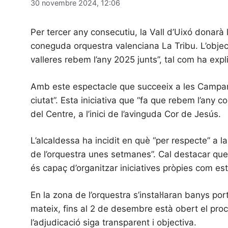
30 novembre 2024, 12:06
Per tercer any consecutiu, la Vall d’Uixó donarà
coneguda orquestra valenciana La Tribu. L’objecti
valleres rebem l’any 2025 junts”, tal com ha expl
Amb este espectacle que succeeix a les Campanade
ciutat”. Esta iniciativa que “fa que rebem l’any c
del Centre, a l’inici de l’avinguda Cor de Jesús.
L’alcaldessa ha incidit en què “per respecte” a 
de l’orquestra unes setmanes”. Cal destacar que 
és capaç d’organitzar iniciatives pròpies com est
En la zona de l’orquestra s’instal·laran banys po
mateix, fins al 2 de desembre està obert el pro
l’adjudicació siga transparent i objectiva.