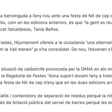
 la benvinguda a l’any nou amb una festa de Nit de cap d
u, com en les edicions anteriors, és que “la gent es reun
icat l’alcaldessa, Tania Baños.
s, l’Ajuntament ofereix a la ciutadania “una alternativa
om la Vall mereix” ja s’ha consolidat. De nou, l’escenari s
la situació de catàstrofe provocada per la DANA en els mu
la Regidoria de Festes “dona suport durant l’any a totes
a festa de Nit de cap d’any que en les dues edicions ante
rtàtils i contenidors de separació de residus perquè la n
cés de licitació pública del servei de barres perquè les