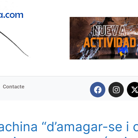
Contacte
china “d’amagar-se i c