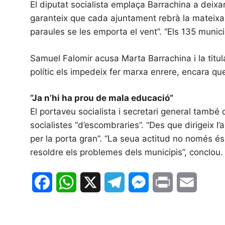
El diputat socialista emplaça Barrachina a deixar 
garanteix que cada ajuntament rebrà la mateixa 
paraules se les emporta el vent”. “Els 135 munic
Samuel Falomir acusa Marta Barrachina i la titular
polític els impedeix fer marxa enrere, encara qu
“Ja n’hi ha prou de mala educació”
El portaveu socialista i secretari general també
socialistes “d’escombraries”. “Des que dirigeix l’a
per la porta gran”. “La seua actitud no només é
resoldre els problemes dels municipis”, conclou.
F
W
X
T
M
P
E
a
h
e
e
r
m
c
a
l
s
i
a