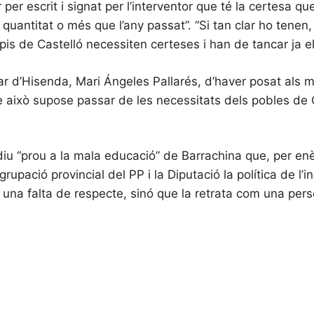
per escrit i signat per l’interventor que té la certesa qu
quantitat o més que l’any passat”. “Si tan clar ho tenen
ipis de Castelló necessiten certeses i han de tancar ja 
 d’Hisenda, Mari Ángeles Pallarés, d’haver posat als munic
e això supose passar de les necessitats dels pobles de C
 diu “prou a la mala educació” de Barrachina que, per enè
grupació provincial del PP i la Diputació la política de l’i
s una falta de respecte, sinó que la retrata com una pe