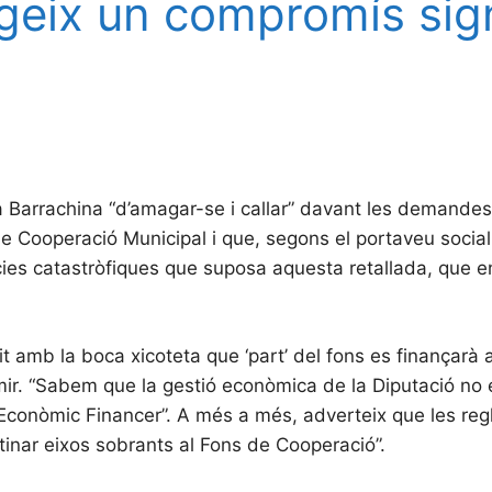
geix un compromís sign
 Barrachina “d’amagar-se i callar” davant les demandes d
de Cooperació Municipal i que, segons el portaveu social
ncies catastròfiques que suposa aquesta retallada, que e
dit amb la boca xicoteta que ‘part’ del fons es finançar
mir. “Sabem que la gestió econòmica de la Diputació no 
a Econòmic Financer”. A més a més, adverteix que les re
inar eixos sobrants al Fons de Cooperació”.