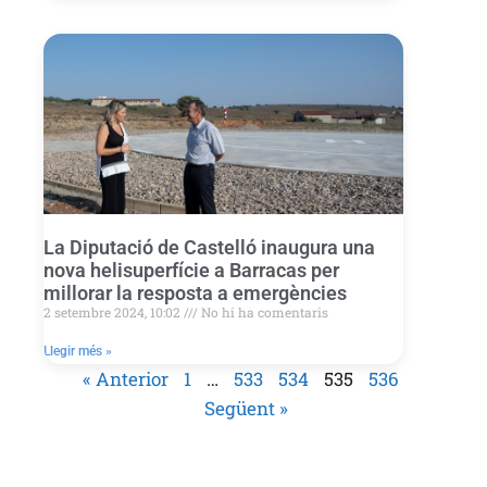
La Diputació de Castelló inaugura una
nova helisuperfície a Barracas per
millorar la resposta a emergències
2 setembre 2024, 10:02
No hi ha comentaris
Llegir més »
« Anterior
1
…
533
534
535
536
Següent »