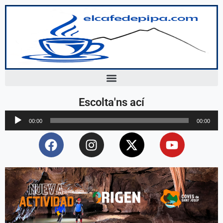
Escolta'ns ací
Reproductor
00:00
00:00
d'àudio