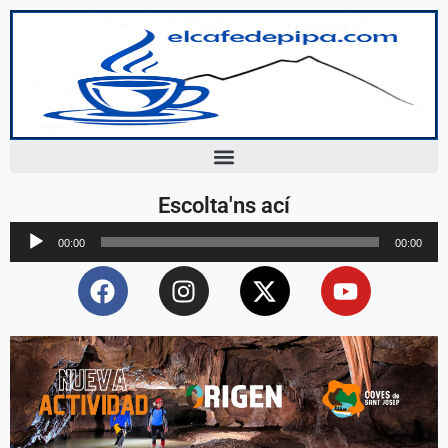
Escolta'ns ací
Reproductor
00:00
00:00
d'àudio