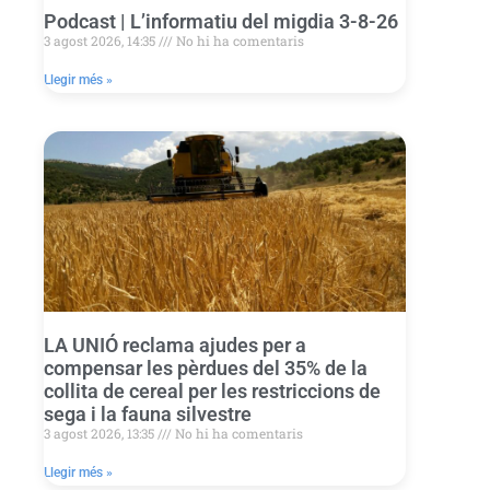
Podcast | L’informatiu del migdia 3-8-26
3 agost 2026, 14:35
No hi ha comentaris
Llegir més »
LA UNIÓ reclama ajudes per a
compensar les pèrdues del 35% de la
collita de cereal per les restriccions de
sega i la fauna silvestre
3 agost 2026, 13:35
No hi ha comentaris
Llegir més »