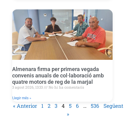
Almenara firma per primera vegada
convenis anuals de col·laboració amb
quatre motors de reg de la marjal
3 agost 2026, 13:33
No hi ha comentaris
Llegir més »
« Anterior
1
2
3
4
5
6
…
536
Següent
»