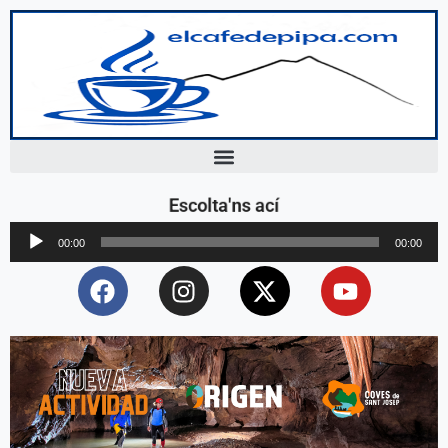
Escolta'ns ací
Reproductor
00:00
00:00
d'àudio