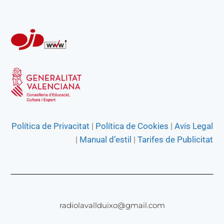
r
Política de Privacitat
|
Política de Cookies
|
Avís Legal
|
Manual d’estil
|
Tarifes de Publicitat
radiolavallduixo@gmail.com