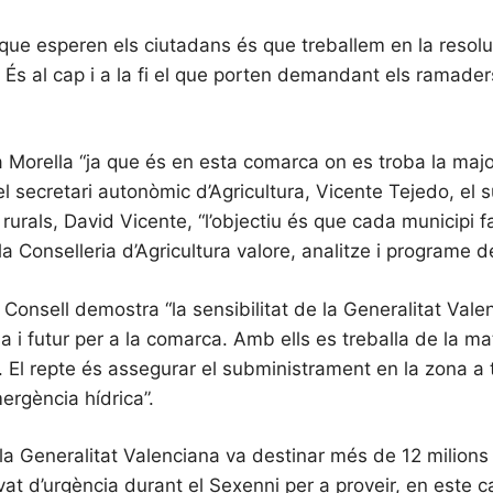
 que esperen els ciutadans és que treballem en la reso
ó. És al cap i a la fi el que porten demandant els ramaders
a a Morella “ja que és en esta comarca on es troba la maj
 secretari autonòmic d’Agricultura, Vicente Tejedo, el s
 rurals, David Vicente, “l’objectiu és que cada municipi 
la Conselleria d’Agricultura valore, analitze i programe
Consell demostra “la sensibilitat de la Generalitat Valen
 i futur per a la comarca. Amb ells es treballa de la ma
es. El repte és assegurar el subministrament en la zona 
ergència hídrica”.
 la Generalitat Valenciana va destinar més de 12 milions d
vat d’urgència durant el Sexenni per a proveir, en este c