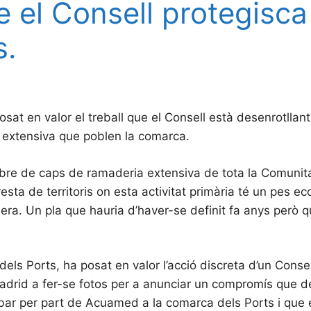
 el Consell protegisca
s.
osat en valor el treball que el Consell està desenrotllan
a extensiva que poblen la comarca.
ombre de caps de ramaderia extensiva de tota la Comunita
ta de territoris on esta activitat primària té un pes eco
uera. Un pla que hauria d’haver-se definit fa anys però 
els Ports, ha posat en valor l’acció discreta d’un Conse
Madrid a fer-se fotos per a anunciar un compromís que d
ibar per part de Acuamed a la comarca dels Ports i que