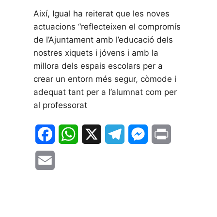
Així, Igual ha reiterat que les noves
actuacions “reflecteixen el compromís
de l’Ajuntament amb l’educació dels
nostres xiquets i jóvens i amb la
millora dels espais escolars per a
crear un entorn més segur, còmode i
adequat tant per a l’alumnat com per
al professorat
F
W
X
T
M
P
a
h
e
e
r
E
c
a
l
s
i
m
e
t
e
s
n
a
b
s
g
e
t