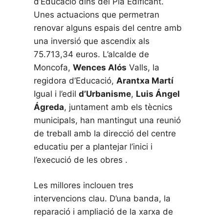
d’Educació dins del Pla Edificant.
Unes actuacions que permetran
renovar alguns espais del centre amb
una inversió que ascendix als
75.713,34 euros. L’alcalde de
Moncofa,
Wences Alós
Valls, la
regidora d’Educació,
Arantxa Martí
Igual i l’edil
d’Urbanisme
,
Luis Ángel
Ágreda
, juntament amb els tècnics
municipals, han mantingut una reunió
de treball amb la direcció del centre
educatiu per a plantejar l’inici i
l’execució de les obres .
Les millores inclouen tres
intervencions clau. D’una banda, la
reparació i ampliació de la xarxa de