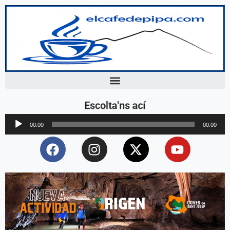
Escolta'ns ací
Reproductor
00:00
00:00
d'àudio