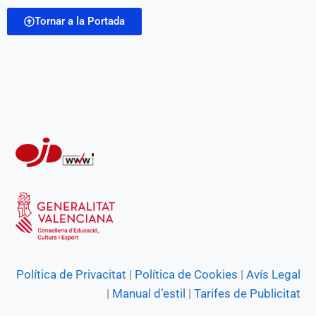
i
o
A
r
n
Tornar a la Portada
l
o
p
a
g
k
p
m
e
r
Política de Privacitat
|
Política de Cookies
|
Avís Legal
|
Manual d’estil
|
Tarifes de Publicitat