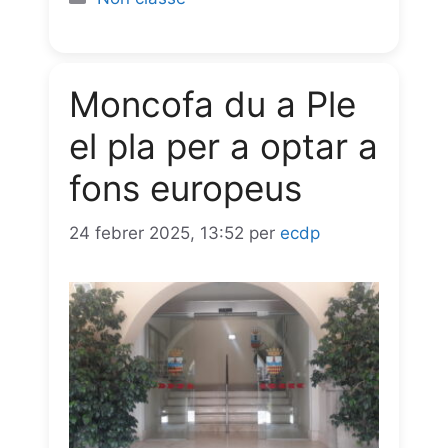
b
s
g
e
t
i
o
A
r
n
l
Moncofa du a Ple
o
p
a
g
el pla per a optar a
k
p
m
e
fons europeus
r
24 febrer 2025, 13:52
per
ecdp