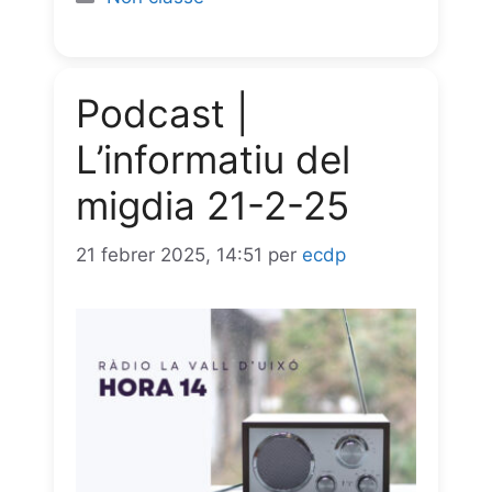
b
s
g
e
t
i
o
A
r
n
l
Podcast |
o
p
a
g
L’informatiu del
k
p
m
e
migdia 21-2-25
r
21 febrer 2025, 14:51
per
ecdp