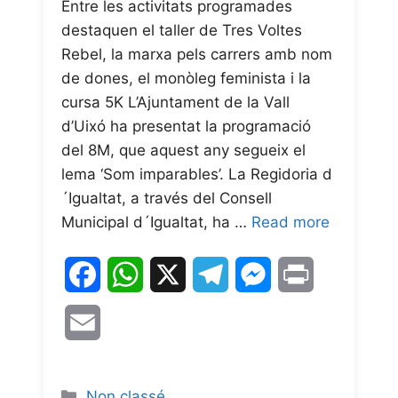
Entre les activitats programades
destaquen el taller de Tres Voltes
Rebel, la marxa pels carrers amb nom
de dones, el monòleg feminista i la
cursa 5K L’Ajuntament de la Vall
d’Uixó ha presentat la programació
del 8M, que aquest any segueix el
lema ‘Som imparables’. La Regidoria d
´Igualtat, a través del Consell
Municipal d´Igualtat, ha …
Read more
F
W
X
T
M
P
a
h
e
e
r
E
c
a
l
s
i
m
e
t
e
s
n
a
Non classé