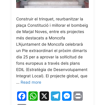
Construir el trinquet, reurbanitzar la
plaça Constitució i millorar el bombeig
de Marjal Noves, entre els projectes
més destacats a Moncofa
L’Ajuntament de Moncofa celebrarà
un Ple extraordinari el pròxim dimarts
dia 25 per a aprovar la sol·licitud de
fons europeus a través dels plans
EDIL (Estratègia de Desenvolupament
Integrat Local). El projecte global, que
…
Read more
F
W
X
T
M
P