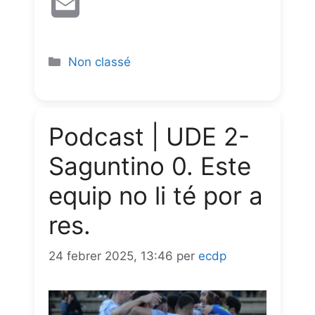
E
c
a
l
s
i
m
e
t
e
s
n
a
Non classé
b
s
g
e
t
i
o
A
r
n
l
Podcast | UDE 2-
o
p
a
g
Saguntino 0. Este
k
p
m
e
equip no li té por a
r
res.
24 febrer 2025, 13:46
per
ecdp