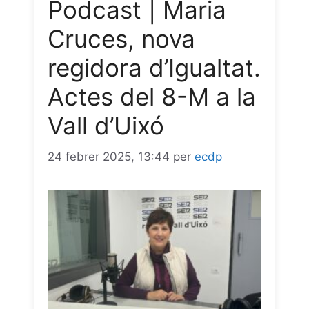
Podcast | Maria
o
p
a
g
Cruces, nova
k
p
m
e
regidora d’Igualtat.
r
Actes del 8-M a la
Vall d’Uixó
24 febrer 2025, 13:44
per
ecdp