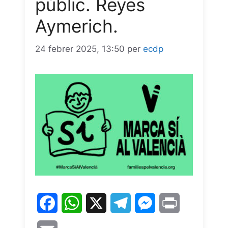
públic. Reyes
Aymerich.
24 febrer 2025, 13:50
per
ecdp
F
W
X
T
M
P
a
h
e
e
r