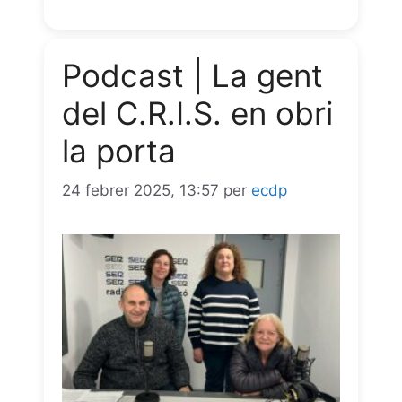
b
s
g
e
t
i
o
A
r
n
l
Podcast | La gent
o
p
a
g
del C.R.I.S. en obri
k
p
m
e
la porta
r
24 febrer 2025, 13:57
per
ecdp