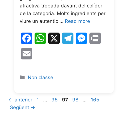
atractiva trobada davant del colíder
de la categoria. Molts ingredients per
viure un autèntic …
Read more
F
W
X
T
M
P
a
h
e
e
r
E
c
a
l
s
i
m
e
t
e
s
n
a
Non classé
b
s
g
e
t
i
o
A
r
n
l
←
anterior
1
…
96
97
98
…
165
o
p
a
g
Següent
→
k
p
m
e