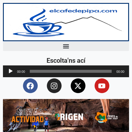
Escolta'ns ací
Reproductor
00:00
00:00
d'àudio