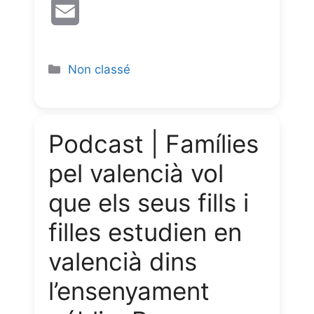
a
h
e
e
r
E
c
a
l
s
i
m
e
t
e
s
n
a
Non classé
b
s
g
e
t
i
o
A
r
n
l
Podcast | Famílies
o
p
a
g
pel valencià vol
k
p
m
e
que els seus fills i
r
filles estudien en
valencià dins
l’ensenyament