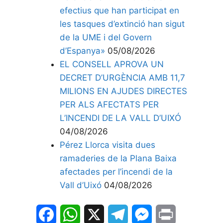
efectius que han participat en
les tasques d’extinció han sigut
de la UME i del Govern
d’Espanya»
05/08/2026
EL CONSELL APROVA UN
DECRET D’URGÈNCIA AMB 11,7
MILIONS EN AJUDES DIRECTES
PER ALS AFECTATS PER
L’INCENDI DE LA VALL D’UIXÓ
04/08/2026
Pérez Llorca visita dues
ramaderies de la Plana Baixa
afectades per l’incendi de la
Vall d’Uixó
04/08/2026
F
W
X
T
M
P