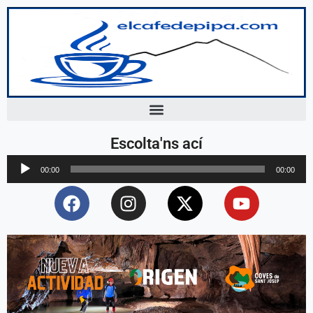
Escolta'ns ací
Reproductor
00:00
00:00
d'àudio