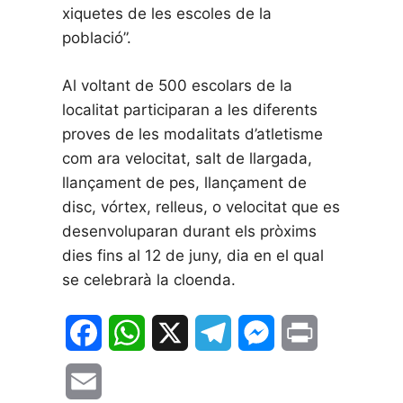
xiquetes de les escoles de la
població”.
Al voltant de 500 escolars de la
localitat participaran a les diferents
proves de les modalitats d’atletisme
com ara velocitat, salt de llargada,
llançament de pes, llançament de
disc, vórtex, relleus, o velocitat que es
desenvoluparan durant els pròxims
dies fins al 12 de juny, dia en el qual
se celebrarà la cloenda.
F
W
X
T
M
P
a
h
e
e
r
E