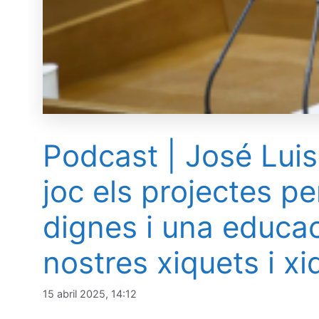
Podcast | José Lui
joc els projectes pe
dignes i una educac
nostres xiquets i xi
15 abril 2025, 14:12