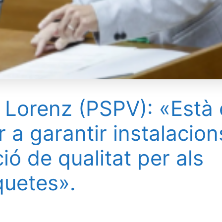
s Lorenz (PSPV): «Està
r a garantir instalacion
ió de qualitat per als
quetes».