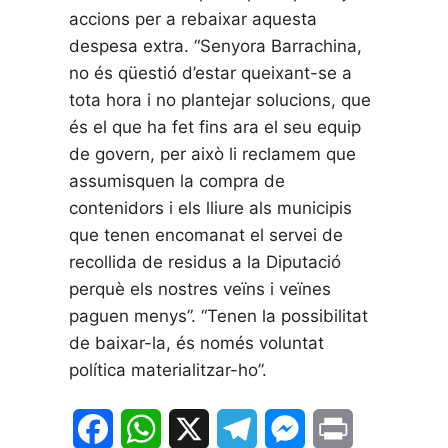
accions per a rebaixar aquesta
despesa extra. “Senyora Barrachina,
no és qüestió d’estar queixant-se a
tota hora i no plantejar solucions, que
és el que ha fet fins ara el seu equip
de govern, per això li reclamem que
assumisquen la compra de
contenidors i els lliure als municipis
que tenen encomanat el servei de
recollida de residus a la Diputació
perquè els nostres veïns i veïnes
paguen menys”. “Tenen la possibilitat
de baixar-la, és només voluntat
política materialitzar-ho”.
F
W
X
T
M
P