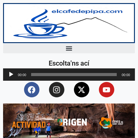
Escolta'ns ací
Reproductor
00:00
00:00
d'àudio