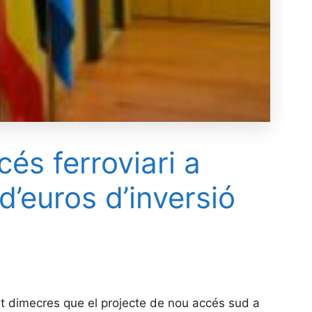
cés ferroviari a
’euros d’inversió
st dimecres que el projecte de nou accés sud a