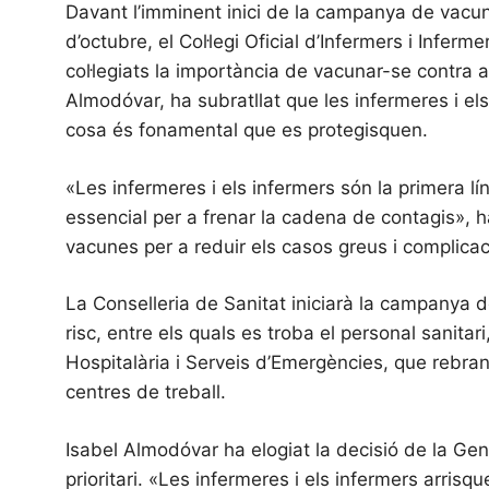
Davant l’imminent inici de la campanya de vacun
d’octubre, el Col·legi Oficial d’Infermers i Infer
col·legiats la importància de vacunar-se contra 
Almodóvar, ha subratllat que les infermeres i el
cosa és fonamental que es protegisquen.
«Les infermeres i els infermers són la primera lí
essencial per a frenar la cadena de contagis», ha
vacunes per a reduir els casos greus i complic
La Conselleria de Sanitat iniciarà la campanya 
risc, entre els quals es troba el personal sanitari
Hospitalària i Serveis d’Emergències, que rebran
centres de treball.
Isabel Almodóvar ha elogiat la decisió de la Gene
prioritari. «Les infermeres i els infermers arris