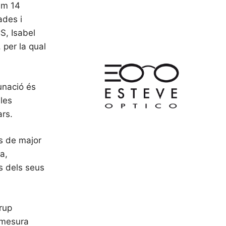
im 14
ades i
S, Isabel
 per la qual
cunació és
 les
ars.
ps de major
a,
s dels seus
grup
a mesura