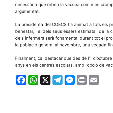
necessària que reben la vacuna com més prompte
argumentat.
La presidenta del COECS ha animat a tots els pr
benestar, i el dels seus éssers estimats i de la 
dels infermers serà fonamental durant tot el p
la població general al novembre, una vegada fina
Finalment, cal destacar que des de l’1 d’octubre
anys en els centres escolars, amb l’opció de vacun
F
W
X
T
M
P
E
a
h
e
e
r
m
c
a
l
s
i
a
e
t
e
s
n
i