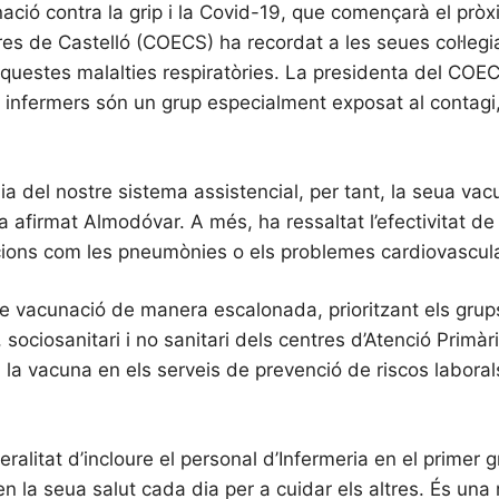
ació contra la grip i la Covid-19, que començarà el pròx
meres de Castelló (COECS) ha recordat a les seues col·legi
aquestes malalties respiratòries. La presidenta del COEC
s infermers són un grup especialment exposat al contagi,
nia del nostre sistema assistencial, per tant, la seua va
 afirmat Almodóvar. A més, ha ressaltat l’efectivitat de
acions com les pneumònies o els problemes cardiovascul
de vacunació de manera escalonada, prioritzant els gru
, sociosanitari i no sanitari dels centres d’Atenció Primàri
 la vacuna en els serveis de prevenció de riscos laboral
ralitat d’incloure el personal d’Infermeria en el primer 
quen la seua salut cada dia per a cuidar els altres. És un