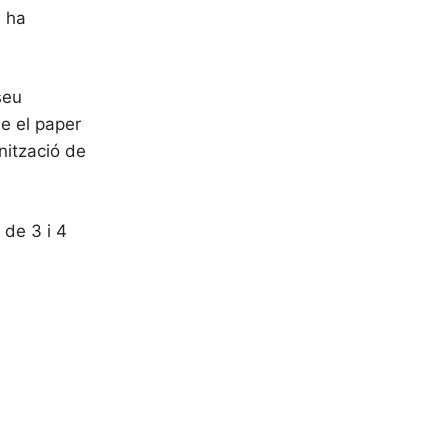
, ha
seu
ue el paper
nització de
 de 3 i 4