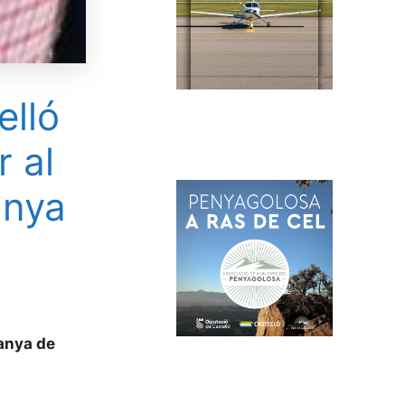
elló
r al
anya
panya de