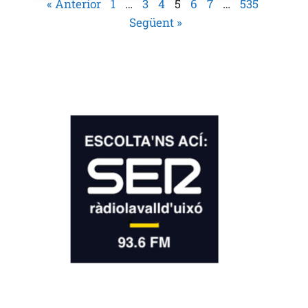
« Anterior
1
…
3
4
5
6
7
…
535
Següent »