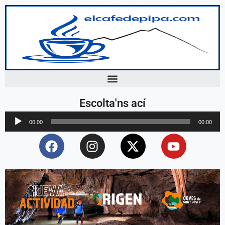
Escolta'ns ací
Reproductor
00:00
00:00
d'àudio