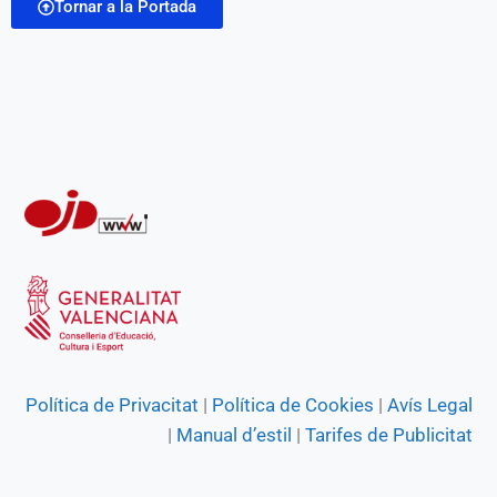
o
A
r
n
Tornar a la Portada
l
o
p
a
g
k
p
m
e
r
Política de Privacitat
|
Política de Cookies
|
Avís Legal
|
Manual d’estil
|
Tarifes de Publicitat