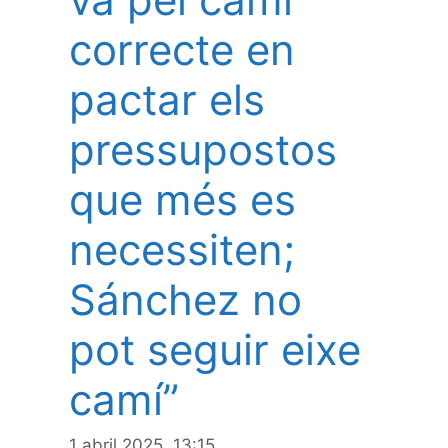
correcte en
pactar els
pressupostos
que més es
necessiten;
Sánchez no
pot seguir eixe
camí”
1 abril 2025, 13:15