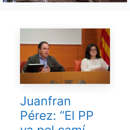
Juanfran
Pérez: “El PP
va pel camí