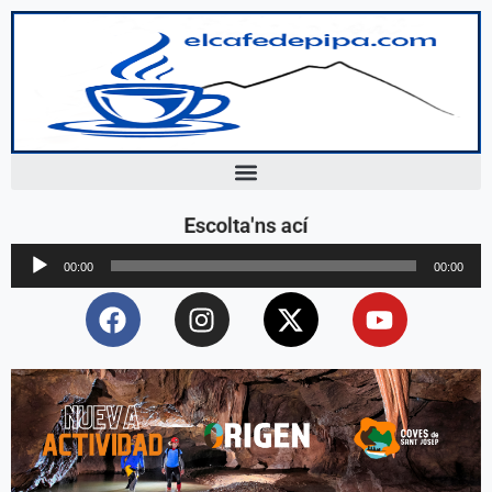
Escolta'ns ací
Reproductor
00:00
00:00
d'àudio