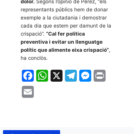
dolor.
Segons l’opinió de Pérez, “els
representants públics hem de donar
exemple a la ciutadania i demostrar
cada dia que estem per damunt de la
crispació”.
“Cal fer política
preventiva i evitar un llenguatge
polític que alimente eixa crispació”
,
ha conclòs.
F
W
X
T
M
P
a
h
e
e
r
E
c
a
l
s
i
m
e
t
e
s
n
a
b
s
g
e
t
i