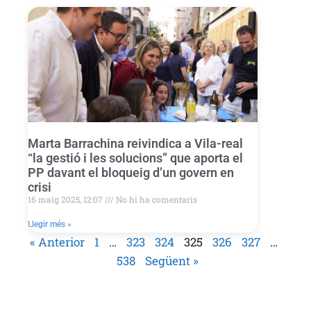
Marta Barrachina reivindica a Vila-real
“la gestió i les solucions” que aporta el
PP davant el bloqueig d’un govern en
crisi
16 maig 2025, 12:07
No hi ha comentaris
Llegir més »
« Anterior
1
…
323
324
325
326
327
…
538
Següent »