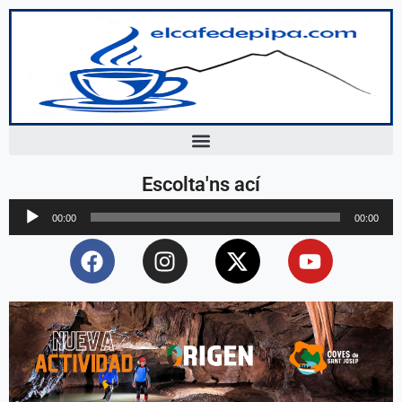
Escolta'ns ací
Reproductor
00:00
00:00
d'àudio