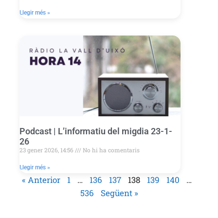
Llegir més »
Podcast | L’informatiu del migdia 23-1-
26
23 gener 2026, 14:56
No hi ha comentaris
Llegir més »
« Anterior
1
…
136
137
138
139
140
…
536
Següent »