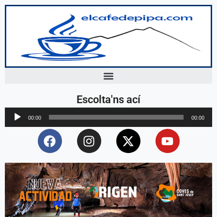
Escolta'ns ací
Reproductor
00:00
00:00
d'àudio