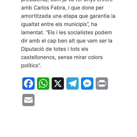
amb Carlos Fabra, i que done per
amortitzada una etapa que garantia la
igualtat entre els municipis”, ha
lamentat. “Els i les socialistes podem
dir amb el cap ben alt que vam ser la
Diputació de totes i tots els
castellonencs, sense mirar colors
polítics”.
F
W
X
T
M
P
a
h
e
e
r
E
c
a
l
s
i
m
e
t
e
s
n
a
b
s
g
e
t
i