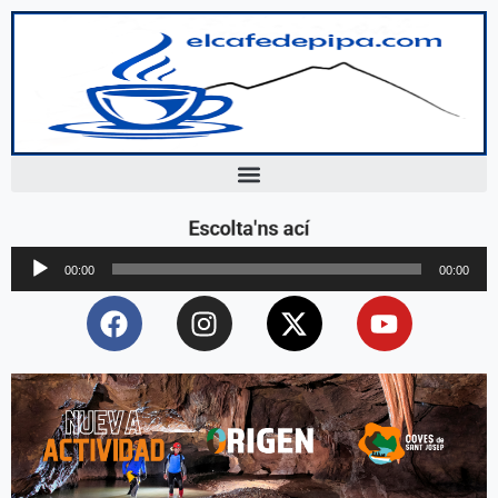
Escolta'ns ací
Reproductor
00:00
00:00
d'àudio