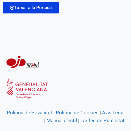
o
A
r
n
Tornar a la Portada
l
o
p
a
g
k
p
m
e
r
Política de Privacitat
|
Política de Cookies
|
Avís Legal
|
Manual d’estil
|
Tarifes de Publicitat