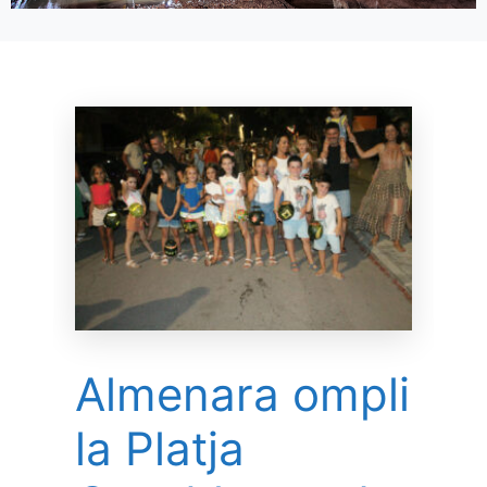
Almenara ompli
la Platja