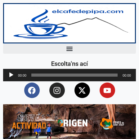
Escolta'ns ací
Reproductor
00:00
00:00
d'àudio