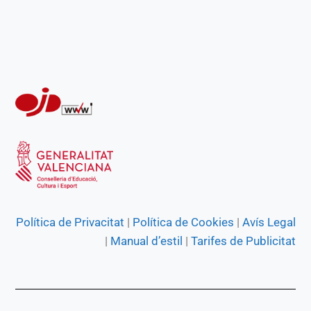
k
p
m
e
r
Política de Privacitat
|
Política de Cookies
|
Avís Legal
|
Manual d’estil
|
Tarifes de Publicitat