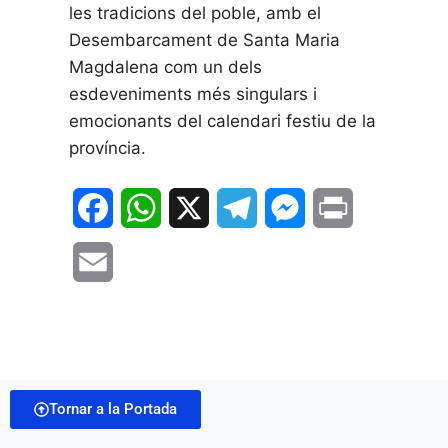
les tradicions del poble, amb el
Desembarcament de Santa Maria
Magdalena com un dels
esdeveniments més singulars i
emocionants del calendari festiu de la
província.
F
W
X
T
M
P
a
h
e
e
r
E
c
a
l
s
i
m
e
t
e
s
n
a
b
s
g
e
t
i
o
A
r
n
Tornar a la Portada
l
o
p
a
g