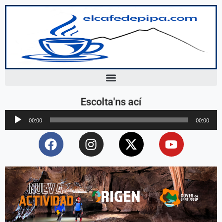
Escolta'ns ací
Reproductor
00:00
00:00
d'àudio