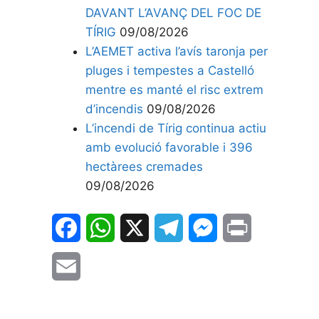
DAVANT L’AVANÇ DEL FOC DE
TÍRIG
09/08/2026
L’AEMET activa l’avís taronja per
pluges i tempestes a Castelló
mentre es manté el risc extrem
d’incendis
09/08/2026
L’incendi de Tírig continua actiu
amb evolució favorable i 396
hectàrees cremades
09/08/2026
F
W
X
T
M
P
a
h
e
e
r
E
c
a
l
s
i
m
e
t
e
s
n