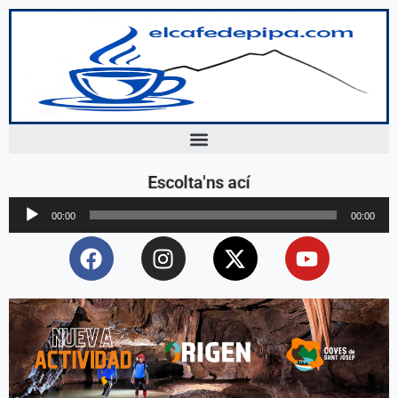
Escolta'ns ací
Reproductor
00:00
00:00
d'àudio