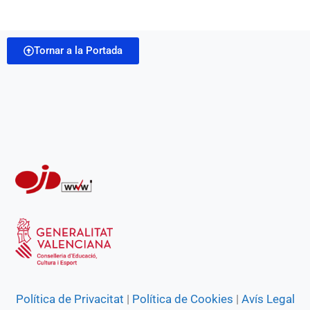
a
b
s
g
e
t
i
o
A
r
n
Tornar a la Portada
l
o
p
a
g
k
p
m
e
r
Política de Privacitat
|
Política de Cookies
|
Avís Legal