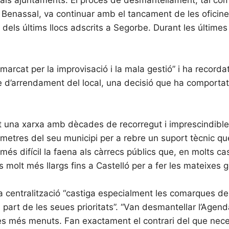
 Benassal, va continuar amb el tancament de les oficine
lat dels últims llocs adscrits a Segorbe. Durant les últim
arcat per la improvisació i la mala gestió” i ha recorda
 d’arrendament del local, una decisió que ha comportat
dat una xarxa amb dècades de recorregut i imprescindib
òmetres del seu municipi per a rebre un suport tècnic 
 més difícil la faena als càrrecs públics que, en molts c
molt més llargs fins a Castelló per a fer les mateixes ge
centralització “castiga especialment les comarques de l’in
art de les seues prioritats”. “Van desmantellar l’Agen
les més menuts. Fan exactament el contrari del que nece