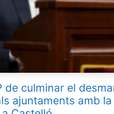
P de culminar el desma
als ajuntaments amb la 
i a Castelló