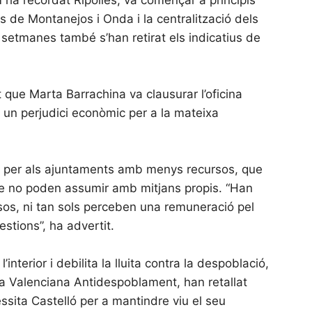
s de Montanejos i Onda i la centralització dels
es setmanes també s’han retirat els indicatius de
t que Marta Barrachina va clausurar l’oficina
 un perjudici econòmic per a la mateixa
le per als ajuntaments amb menys recursos, que
que no poden assumir amb mitjans propis. “Han
asos, ni tan sols perceben una remuneració pel
stions”, ha advertit.
terior i debilita la lluita contra la despoblació,
da Valenciana Antidespoblament, han retallat
ssita Castelló per a mantindre viu el seu