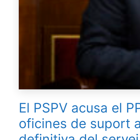
El PSPV acusa el P
oficines de suport 
definitiva del serve