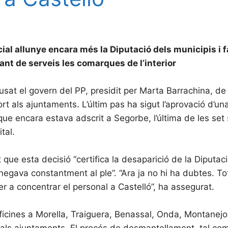
ial allunye encara més la Diputació dels municipis i 
ant de serveis les comarques de l’interior
sat el govern del PP, presidit per Marta Barrachina, de
port als ajuntaments. L’últim pas ha sigut l’aprovació d’u
que encara estava adscrit a Segorbe, l’última de les set 
tal.
 que esta decisió “certifica la desaparició de la Diputac
ava constantment al ple”. “Ara ja no hi ha dubtes. Tot
 per a concentrar el personal a Castelló”, ha assegurat.
icines a Morella, Traiguera, Benassal, Onda, Montanejos
a als ajuntaments. El procés de desmantellament, tal com