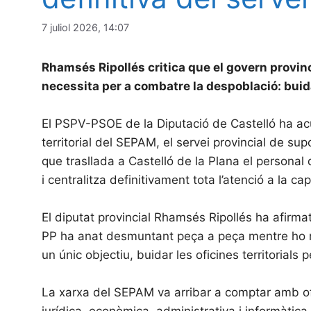
7 juliol 2026, 14:07
Rhamsés Ripollés critica que el govern provinc
necessita per a combatre la despoblació: buid
El PSPV-PSOE de la Diputació de Castelló ha acu
territorial del SEPAM, el servei provincial de su
que trasllada a Castelló de la Plana el personal 
i centralitza definitivament tota l’atenció a la capi
El diputat provincial Rhamsés Ripollés ha afirmat
PP ha anat desmuntant peça a peça mentre ho neg
un únic objectiu, buidar les oficines territorials
La xarxa del SEPAM va arribar a comptar amb of
jurídica, econòmica, administrativa i informàtic