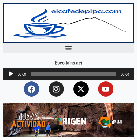
Escolta'ns ací
Reproductor
00:00
00:00
d'àudio