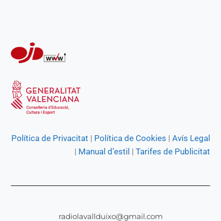
r
Política de Privacitat
|
Política de Cookies
|
Avís Legal
|
Manual d’estil
|
Tarifes de Publicitat
radiolavallduixo@gmail.com