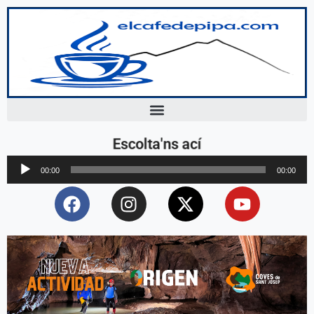
Escolta'ns ací
Reproductor
00:00
00:00
d'àudio