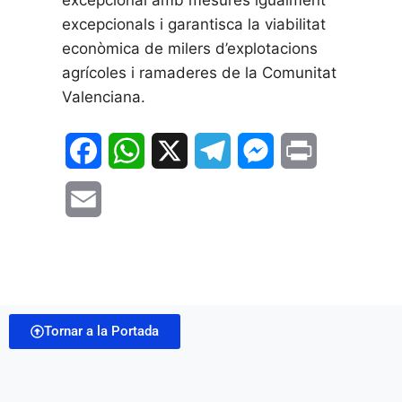
excepcional amb mesures igualment
excepcionals i garantisca la viabilitat
econòmica de milers d’explotacions
agrícoles i ramaderes de la Comunitat
Valenciana.
F
W
X
T
M
P
a
h
e
e
r
E
c
a
l
s
i
m
e
t
e
s
n
a
b
s
g
e
t
i
o
A
r
n
Tornar a la Portada
l
o
p
a
g
k
p
m
e