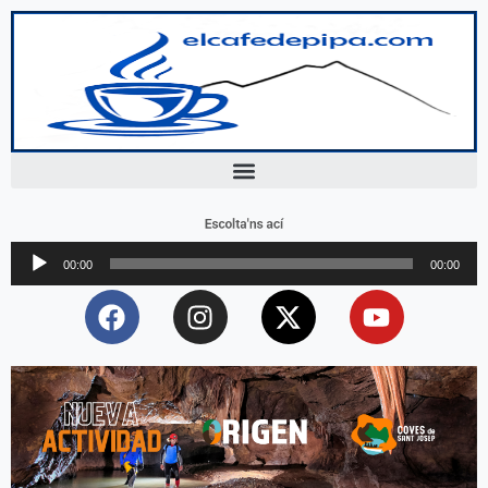
Escolta'ns ací
Reproductor
00:00
00:00
d'àudio