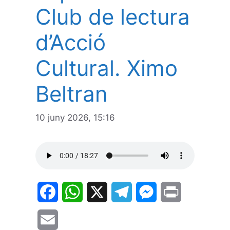
Club de lectura
d’Acció
Cultural. Ximo
Beltran
10 juny 2026, 15:16
F
W
X
T
M
P
a
h
e
e
r
E