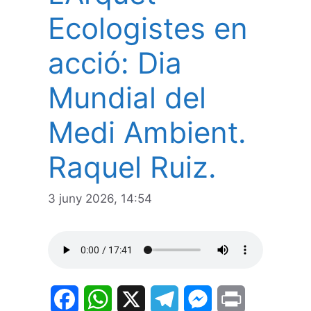
Ecologistes en
acció: Dia
Mundial del
Medi Ambient.
Raquel Ruiz.
3 juny 2026, 14:54
F
W
X
T
M
P