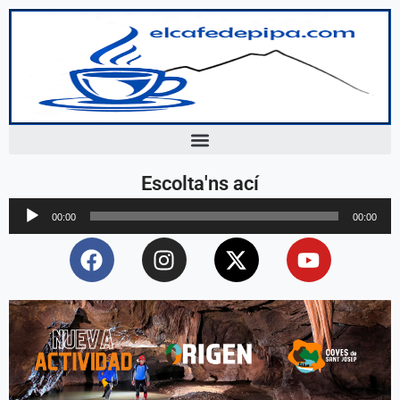
Escolta'ns ací
Reproductor
00:00
00:00
d'àudio