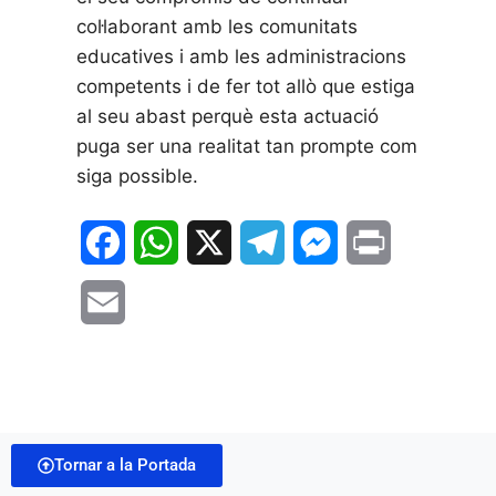
col·laborant amb les comunitats
educatives i amb les administracions
competents i de fer tot allò que estiga
al seu abast perquè esta actuació
puga ser una realitat tan prompte com
siga possible.
F
W
X
T
M
P
a
h
e
e
r
E
c
a
l
s
i
m
e
t
e
s
n
a
b
s
g
e
t
i
o
A
r
n
Tornar a la Portada
l