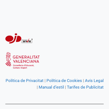
o
p
a
g
k
p
m
e
r
Política de Privacitat
|
Política de Cookies
|
Avís Legal
|
Manual d’estil
|
Tarifes de Publicitat