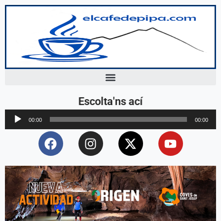
Escolta'ns ací
Reproductor
00:00
00:00
d'àudio