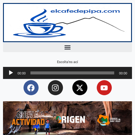
Escolta'ns ací
Reproductor
00:00
00:00
d'àudio