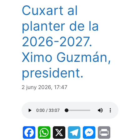
Cuxart al
planter de la
2026-2027.
Ximo Guzmán,
president.
2 juny 2026, 17:47
F
W
X
T
M
P