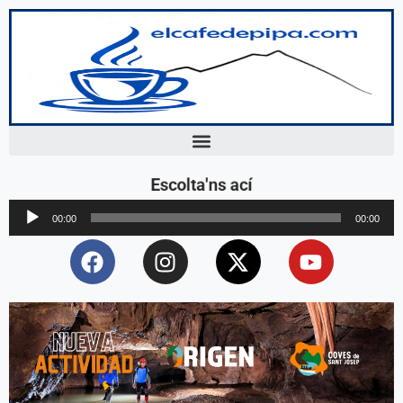
Escolta'ns ací
Reproductor
00:00
00:00
d'àudio