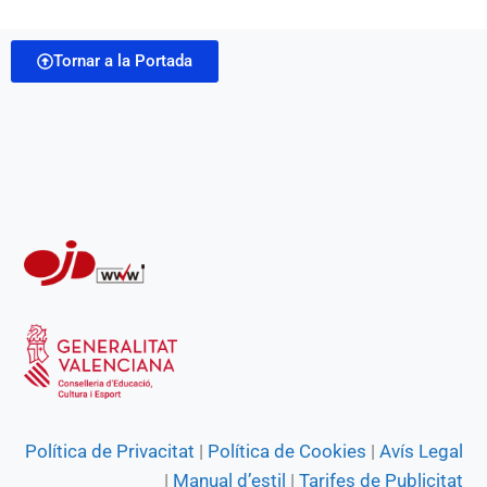
b
s
g
e
t
i
o
A
r
n
Tornar a la Portada
l
o
p
a
g
k
p
m
e
r
Política de Privacitat
|
Política de Cookies
|
Avís Legal
|
Manual d’estil
|
Tarifes de Publicitat