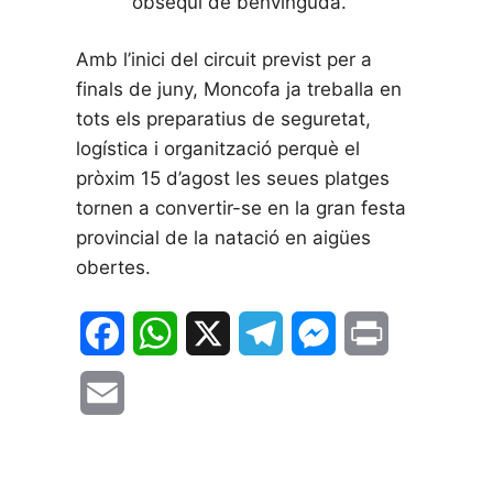
obsequi de benvinguda.
Amb l’inici del circuit previst per a
finals de juny, Moncofa ja treballa en
tots els preparatius de seguretat,
logística i organització perquè el
pròxim 15 d’agost les seues platges
tornen a convertir-se en la gran festa
provincial de la natació en aigües
obertes.
F
W
X
T
M
P
a
h
e
e
r
E
c
a
l
s
i
m
e
t
e
s
n
a