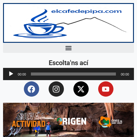
Escolta'ns ací
Reproductor
00:00
00:00
d'àudio