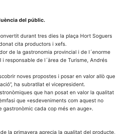
luència del públic.
convertit durant tres dies la plaça Hort Soguers
onat cita productors i xefs.
dor de la gastronomia provincial i de l´enorme
ial i responsable de l´àrea de Turisme, Andrés
scobrir noves propostes i posar en valor allò que
ció”, ha subratllat el vicepresident.
astronòmiques que han posat en valor la qualitat
sat èmfasi que «esdeveniments com aquest no
sme gastronòmic cada cop més en auge».
 de la primavera aprecia la qualitat del producte,