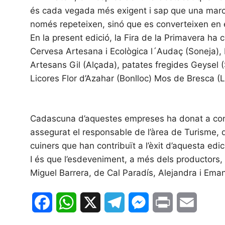
és cada vegada més exigent i sap que una marca 
només repeteixen, sinó que es converteixen en el
En la present edició, la Fira de la Primavera ha
Cervesa Artesana i Ecològica l´Audaç (Soneja), F
Artesans Gil (Alçada), patates fregides Geysel (
Licores Flor d’Azahar (Bonlloc) Mos de Bresca (Llu
Cadascuna d’aquestes empreses ha donat a conèix
assegurat el responsable de l’àrea de Turisme, q
cuiners que han contribuït a l’èxit d’aquesta edic
I és que l’esdeveniment, a més dels productors, 
Miguel Barrera, de Cal Paradís, Alejandra i Eman
F
W
X
T
M
P
E
a
h
e
e
r
m