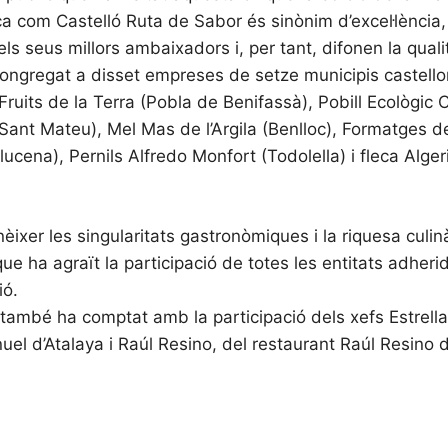
com Castelló Ruta de Sabor és sinònim d’excel·lència, 
s seus millors ambaixadors i, per tant, difonen la quali
 congregat a disset empreses de setze municipis castell
ruits de la Terra (Pobla de Benifassà), Pobill Ecològic C
Sant Mateu), Mel Mas de l’Argila (Benlloc), Formatges de
cena), Pernils Alfredo Monfort (Todolella) i fleca Algeri
er les singularitats gastronòmiques i la riquesa culin
ue ha agraït la participació de totes les entitats adheri
ió.
també ha comptat amb la participació dels xefs Estrella
uel d’Atalaya i Raúl Resino, del restaurant Raúl Resino 