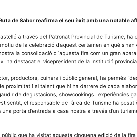
 Ruta de Sabor reafirma el seu èxit amb una notable af
astelló a través del Patronat Provincial de Turisme, ha 
 motiu de la celebració d’aquest certamen en què s’han d
ostra la consolidació d´aquesta fira com un gran apara
», ha destacat el vicepresident de la institució provinc
ctor, productors, cuiners i públic general, ha permès “de
e proximitat i el talent que hi ha darrere de cada elabora
t gaudir de degustacions, showcookings i experiències g
quest sentit, el responsable de l’àrea de Turisme ha po
n una porta d’entrada a casa nostra a través d’un turi
 públic que ha visitat aquesta cinquena edició de la fira