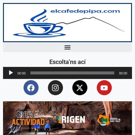
Escolta'ns ací
Reproductor
00:00
00:00
d'àudio