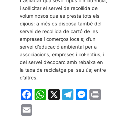
traslladar qualsevol tipus d’incidència,
i sol·licitar el servei de recollida de
voluminosos que es presta tots els
dijous; a més es disposa també del
servei de recollida de cartó de les
empreses i comerços locals; d’un
servei d’educació ambiental per a
associacions, empreses i col·lectius; i
del servei d’ecoparc amb rebaixa en
la taxa de reciclatge pel seu ús; entre
d’altres.
F
W
X
T
M
P
a
h
e
e
r
E
c
a
l
s
i
m