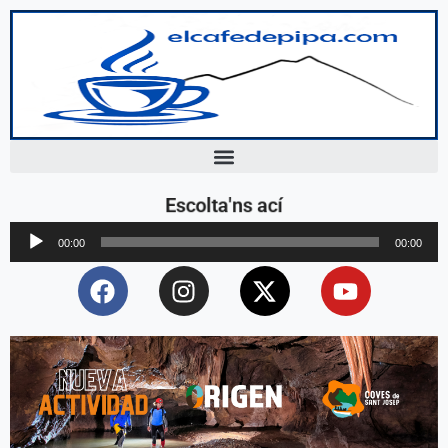
Escolta'ns ací
Reproductor
00:00
00:00
d'àudio