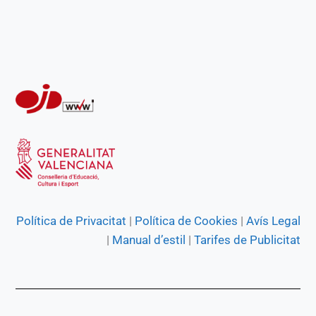
k
p
m
e
r
Política de Privacitat
|
Política de Cookies
|
Avís Legal
|
Manual d’estil
|
Tarifes de Publicitat