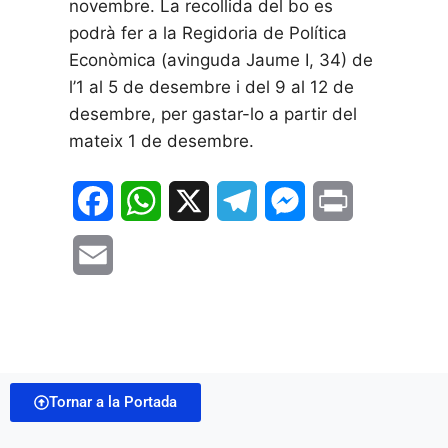
novembre. La recollida del bo es
podrà fer a la Regidoria de Política
Econòmica (avinguda Jaume I, 34) de
l’1 al 5 de desembre i del 9 al 12 de
desembre, per gastar-lo a partir del
mateix 1 de desembre.
F
W
X
T
M
P
a
h
e
e
r
E
c
a
l
s
i
m
e
t
e
s
n
a
b
s
g
e
t
i
o
A
r
n
Tornar a la Portada
l
o
p
a
g