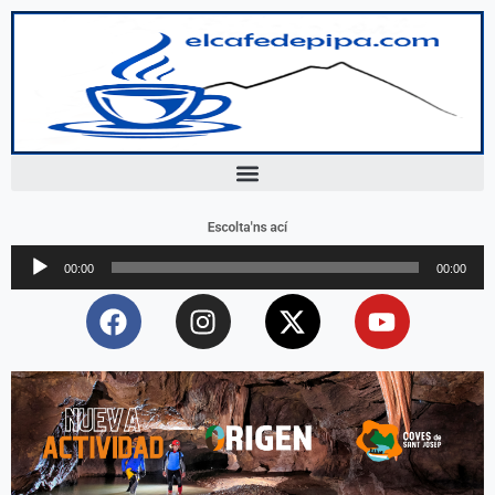
Escolta'ns ací
Reproductor
00:00
00:00
d'àudio