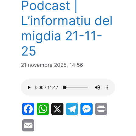
Podcast |
L’informatiu del
migdia 21-11-
25
21 novembre 2025, 14:56
F
W
X
T
M
P
a
h
e
e
r
E
c
a
l
s
i