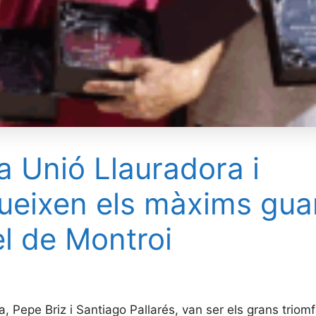
a Unió Llauradora i
ixen els màxims guar
l de Montroi
, Pepe Briz i Santiago Pallarés, van ser els grans trio