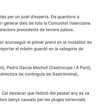
des per un jurat d’experts. Els guardons a
 en general dels de tota la Comunitat Valenciana
lteracions procedents de tercers països.
a en aconseguir el primer premi en la modalitat de
 emportar el màxim guardó en la categoria de
nt), Pedro García Mocholí (Gastrocope i À Punt),
(directora de continguts de Gastrònoma),
 Cal destacar que l’edició del passat any es va
ors danys causats per les pluges torrencials.