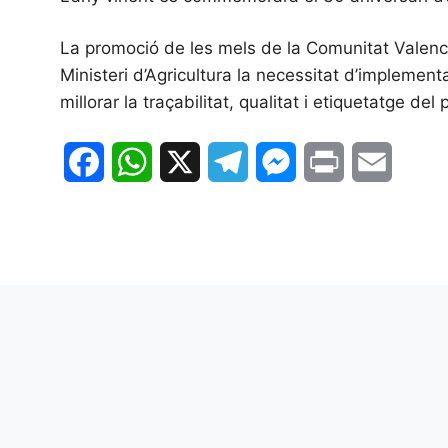
La promoció de les mels de la Comunitat Valencia
Ministeri d’Agricultura la necessitat d’implement
millorar la traçabilitat, qualitat i etiquetatge d
F
W
X
T
M
P
E
a
h
e
e
r
m
c
a
l
s
i
a
e
t
e
s
n
i
b
s
g
e
t
l
o
A
r
n
o
p
a
g
k
p
m
e