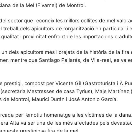
ciana de la Mel (Fivamel) de Montroi.
el sector que reconeix les millors collites de mel valora
treball dels apicultors de l’organització en particular i
 qualitat i proximitat enfront de les importacions o adu
un dels apicultors més llorejats de la història de la fir
romer, mentre que Santiago Pallarés, de Vila-real, es va
prestigi, compost per Vicente Gil (Gastroturista i À Pu
(secretària Mestresses de casa Tyrius), Maje Martínez 
s de Montroi, Maurici Durán i José Antonio García.
rcada per l’emotiu homenatge a les víctimes de la dana.
ibera Alta va ser una de les més afectades pels devastad
questa prestigiosa fira de la mel.