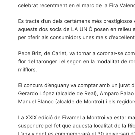
celebrat recentment en el marc de la Fira Valen
Es tracta d’un dels certàmens més prestigiosos d
aquests dos socis de LA UNIÓ posen en relleu el 
per oferir als consumidors unes mels d’excel·lent
Pepe Briz, de Carlet, va tornar a coronar-se com 
flor del taronger i el segon en la modalitat de 
milflors.
El concurs d’enguany va comptar amb un jurat de 
Gerardo López (alcalde de Real), Amparo Palao 
Manuel Blanco (alcalde de Montroi) i els regidor
La XXIX edició de Fivamel a Montroi va estar ma
suspendre pel fet que aquesta localitat de la R
L’any vinent es commemorarà el 30 aniversari d’a