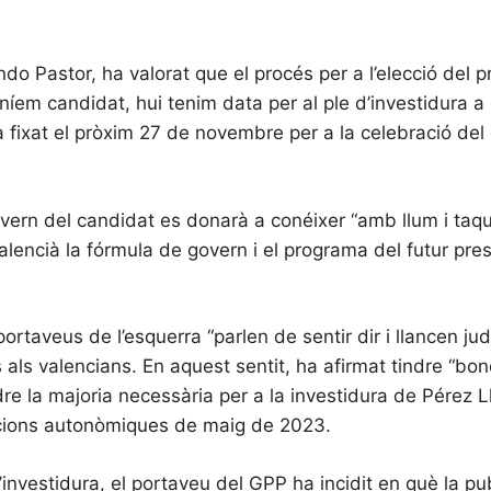
do Pastor, ha valorat que el procés per a l’elecció del
eníem candidat, hui tenim data per al ple d’investidura a
 fixat el pròxim 27 de novembre per a la celebració del 
govern del candidat es donarà a conéixer “amb llum i taquí
alencià la fórmula de govern i el programa del futur pre
rtaveus de l’esquerra “parlen de sentir dir i llancen ju
s als valencians. En aquest sentit, ha afirmat tindre “bo
 la majoria necessària per a la investidura de Pérez L
eccions autonòmiques de maig de 2023.
nvestidura, el portaveu del GPP ha incidit en què la pu