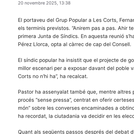
20 novembre 2025, 13:38
El portaveu del Grup Popular a Les Corts, Fernan
els terminis previstos. “Anirem pas a pas. Ahir t
primera Junta de Síndics. En aquesta reunió s’ha
Pérez Llorca, opta al càrrec de cap del Consell.
El síndic popular ha insistit que el projecte de 
millor escenari per a exposar davant del poble v
Corts no n’hi ha”, ha recalcat.
Pastor ha assenyalat també que, mentre altres po
procés “sense pressa”, centrat en oferir certese
món” sobre les converses encaminades a obtindre
ha recordat, la ciutadania va decidir en les el
Quant als següents passos després del debat d’i