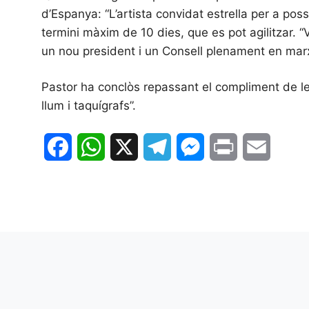
d’Espanya: “L’artista convidat estrella per a po
termini màxim de 10 dies, que es pot agilitzar.
un nou president i un Consell plenament en marx
Pastor ha conclòs repassant el compliment de les
llum i taquígrafs”.
F
W
X
T
M
P
E
a
h
e
e
r
m
c
a
l
s
i
a
e
t
e
s
n
i
b
s
g
e
t
l
o
A
r
n