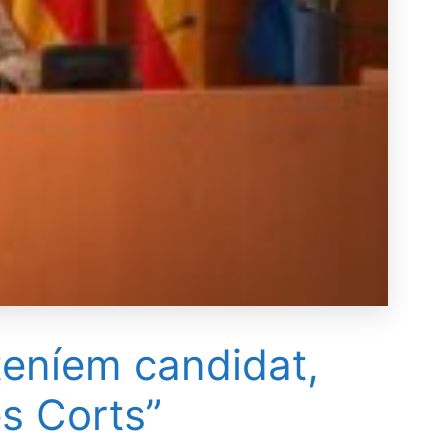
teníem candidat,
es Corts”