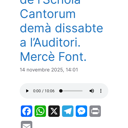
Cantorum
demà dissabte
a l’Auditori.
Mercè Font.
14 novembre 2025, 14:01
F
W
X
T
M
P
a
h
e
e
r
E