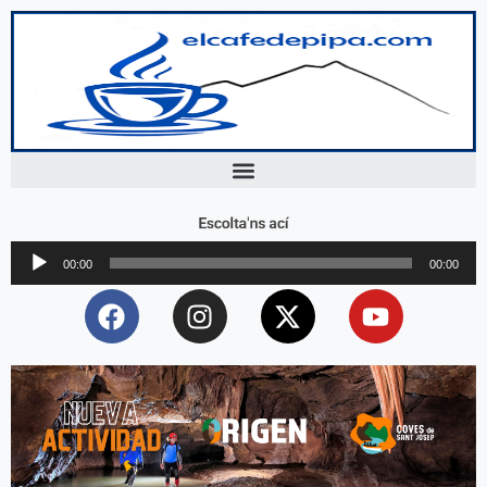
Escolta'ns ací
Reproductor
00:00
00:00
d'àudio