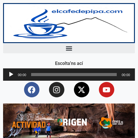
Escolta'ns ací
Reproductor
00:00
00:00
d'àudio