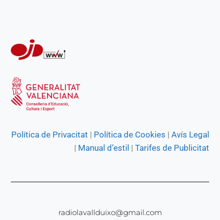
r
Política de Privacitat
|
Política de Cookies
|
Avís Legal
|
Manual d’estil
|
Tarifes de Publicitat
radiolavallduixo@gmail.com