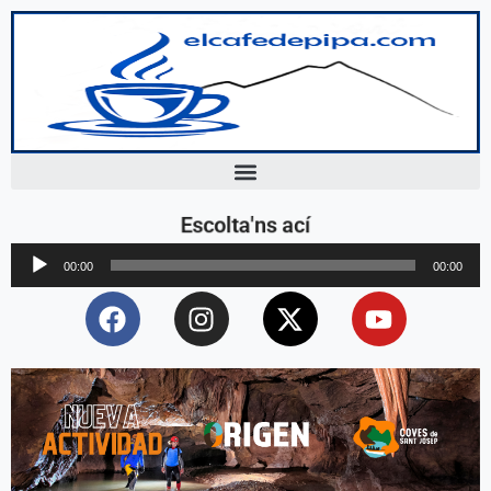
Escolta'ns ací
Reproductor
00:00
00:00
d'àudio