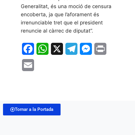
Generalitat, és una moció de censura
encoberta, ja que l’aforament és
irrenunciable tret que el president
renuncie al càrrec de diputat”.
F
W
X
T
M
P
a
h
e
e
r
E
c
a
l
s
i
m
e
t
e
s
n
a
b
s
g
e
t
i
o
A
r
n
Tornar a la Portada
l
o
p
a
g
k
p
m
e