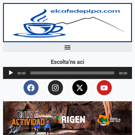
Escolta'ns ací
Reproductor
00:00
00:00
d'àudio