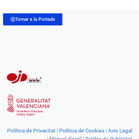
b
s
g
e
t
i
o
A
r
n
Tornar a la Portada
l
o
p
a
g
k
p
m
e
r
Política de Privacitat
|
Política de Cookies
|
Avís Legal
|
Manual d’estil
|
Tarifes de Publicitat