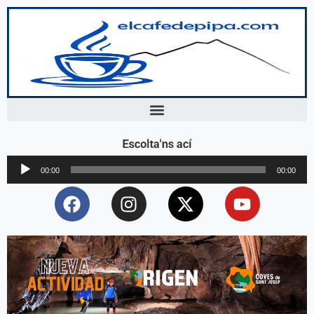
Escolta'ns ací
Reproductor
00:00
00:00
d'àudio