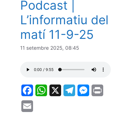
Podcast |
L’informatiu del
matí 11-9-25
11 setembre 2025, 08:45
F
W
X
T
M
P
a
h
e
e
r
E
c
a
l
s
i
m
e
t
e
s
n
a