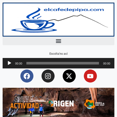
Escolta'ns ací
Reproductor
00:00
00:00
d'àudio