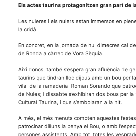
Els actes taurins protagonitzen gran part de 
Les nuleres i els nulers estan immersos en ple
la cridà.
En concret, en la jornada de hui dimecres cal des
de Ronda a càrrec de Vora Sèquia.
Així doncs, també s’espera gran afluència de gen
taurins que tindran lloc dijous amb un bou per 
vila de la ramaderia Roman Sorando que patroci
de Nules; i dissabte s’exhibiran dos bous per la
Cultural Taurina, i que s’embolaran a la nit.
A més, el més menuts compten aquestes festes a
patrocinar dilluns la penya el Bou, o amb l’espec
persones assistents. Amb tot, totes les vesprad