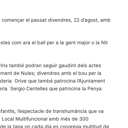
n començar el passat divendres, 22 d’agost, amb
tes com ara el ball per a la gent major o la Nit
aurins també podran seguir gaudint dels actes
tament de Nules; divendres amb el bou per la
aderia Orive que també patrocina l’Ajuntament
deria Sergio Centelles que patrocina la Penya
antils, l’espectacle de transhumància que va
s al Local Multifuncional amb més de 300
 de la tapa on cada dia es congrega multitud de