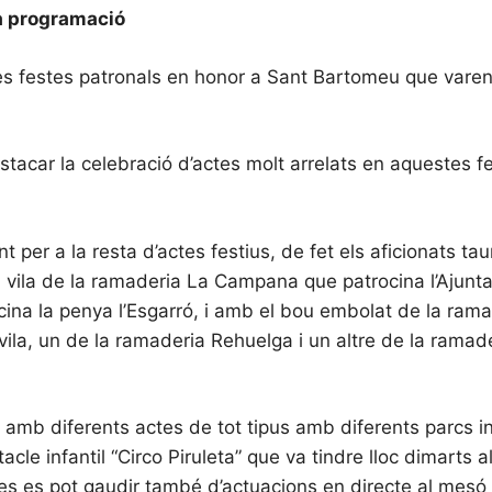
la programació
nes festes patronals en honor a Sant Bartomeu que vare
tacar la celebració d’actes molt arrelats en aquestes fes
t per a la resta d’actes festius, de fet els aficionats t
la vila de la ramaderia La Campana que patrocina l’Ajun
na la penya l’Esgarró, i amb el bou embolat de la ram
 vila, un de la ramaderia Rehuelga i un altre de la rama
mb diferents actes de tot tipus amb diferents parcs inf
tacle infantil “Circo Piruleta” que va tindre lloc dimart
es es pot gaudir també d’actuacions en directe al mesó