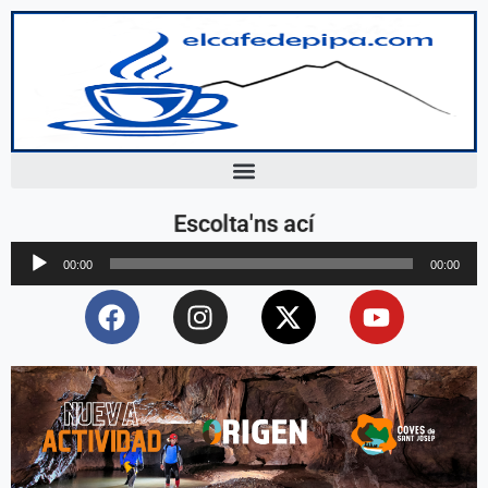
Escolta'ns ací
Reproductor
00:00
00:00
d'àudio