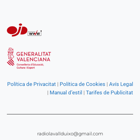
r
Política de Privacitat
|
Política de Cookies
|
Avís Legal
|
Manual d’estil
|
Tarifes de Publicitat
radiolavallduixo@gmail.com