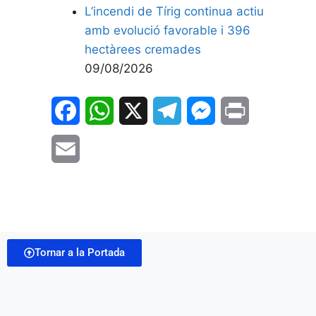
L’incendi de Tírig continua actiu
amb evolució favorable i 396
hectàrees cremades
09/08/2026
F
W
X
T
M
P
a
h
e
e
r
E
c
a
l
s
i
m
e
t
e
s
n
a
b
s
g
e
t
i
o
A
r
n
Tornar a la Portada
l
o
p
a
g
k
p
m
e