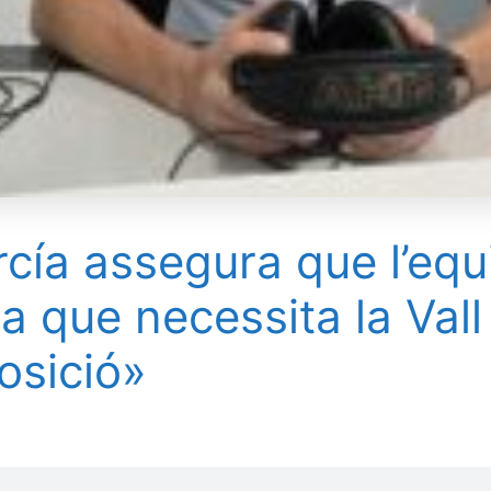
cía assegura que l’equ
uta que necessita la Val
posició»