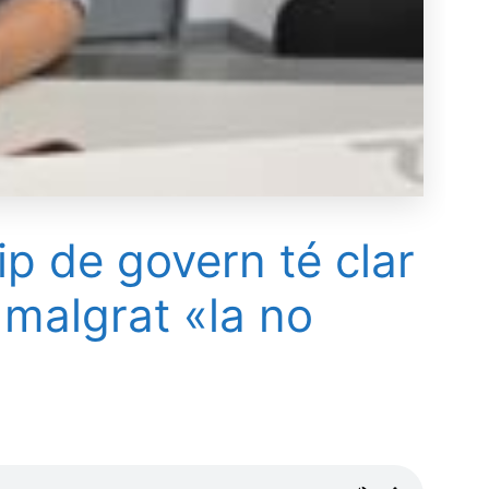
ip de govern té clar
l malgrat «la no